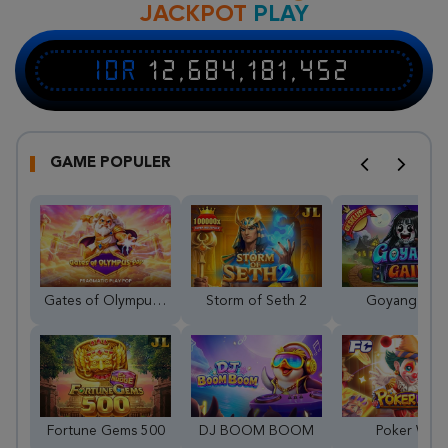
JACKPOT
PLAY
IDR
12,684,181,452
GAME POPULER
Gates of Olympus POP
Storm of Seth 2
Goyang Gai
Fortune Gems 500
DJ BOOM BOOM
Poker Win