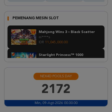
PEMENANG MESIN SLOT
Mahjong Wins 3 – Black Scatter
m****s
IDR
11,045,000.00
Starlight Princess™ 1000
a****9
IDR
3,973,000.00
NEX4D POOLS DAY
Starlight Princess™ 1000
a****9
2172
IDR
3,445,000.00
Gates of Olympus™
Min, 09-Agt-2026 00.00.00
ut****8
IDR
969,540.00