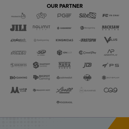
OUR PARTNER