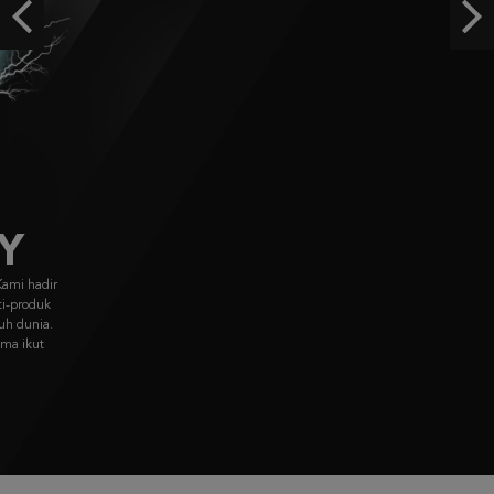
IDR
482,000.00
Previous
Ne
Mahjong Wins 3 – Black Scatter
m****s
IDR
445,000.00
FAT PANDA
Fat Panda adalah slot brand dari Pragmatic Play yang bold dan penuh impact!
Dirancang buat nyita perhatian dan kasih gameplay seru yang nggak
ketebak. Dengan energi yang meledak-ledak, visual yang kece, dan potensi
menang besar—Fat Panda bukan cuma hiburan, tapi pembawa hoki sejati!
Coba Sekarang