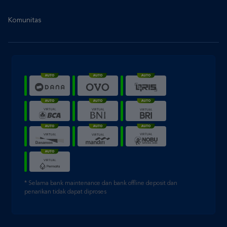
Komunitas
* Selama bank maintenance dan bank offline deposit dan
penarikan tidak dapat diproses