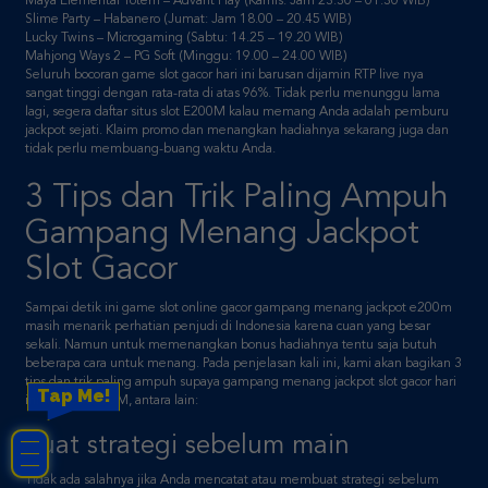
Lucky Twins – Microgaming (Sabtu: 14.25 – 19.20 WIB)
Mahjong Ways 2 – PG Soft (Minggu: 19.00 – 24.00 WIB)
Seluruh bocoran game slot gacor hari ini barusan dijamin RTP live nya
sangat tinggi dengan rata-rata di atas 96%. Tidak perlu menunggu lama
lagi, segera daftar situs slot E200M kalau memang Anda adalah pemburu
jackpot sejati. Klaim promo dan menangkan hadiahnya sekarang juga dan
tidak perlu membuang-buang waktu Anda.
3 Tips dan Trik Paling Ampuh
Gampang Menang Jackpot
Slot Gacor
Sampai detik ini game slot online gacor gampang menang jackpot e200m
masih menarik perhatian penjudi di Indonesia karena cuan yang besar
sekali. Namun untuk memenangkan bonus hadiahnya tentu saja butuh
beberapa cara untuk menang. Pada penjelasan kali ini, kami akan bagikan 3
tips dan trik paling ampuh supaya gampang menang jackpot slot gacor hari
ini di situs E200M, antara lain:
Buat strategi sebelum main
Tidak ada salahnya jika Anda mencatat atau membuat strategi sebelum
main slot gacor maxwin untuk memenangkan bonus hadiah. Banyak sekali